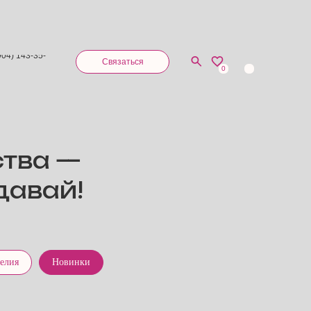
904) 143-35-
Связаться
0
ства —
давай!
делия
Новинки