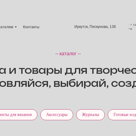
+7 (
Иркутск, Пискунова, 136
пателям
Контакты
56
-- каталог --
 и товары для творче
овляйся, выбирай, соз
енты для вязания
Аксессуары
Журналы
Готовые из